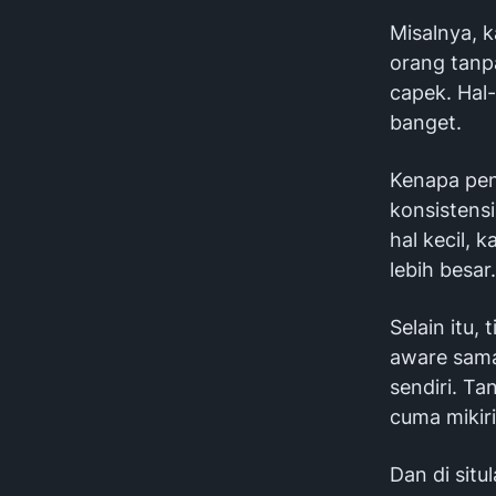
Misalnya, k
orang tanp
capek. Hal
banget.
Kenapa pent
konsistens
hal kecil, 
lebih besar.
Selain itu, 
aware sama 
sendiri. T
cuma mikirin
Dan di situ