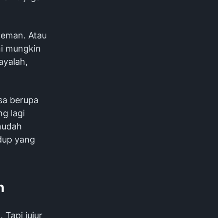
teman. Atau
ni mungkin
ayalah,
sa berupa
g lagi
mudah
idup yang
n
 Tapi jujur