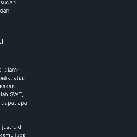
 sudah
udah
u
pi diam-
alik, atau
asakan
llah SWT,
u dapat apa
justru di
 kamu juga