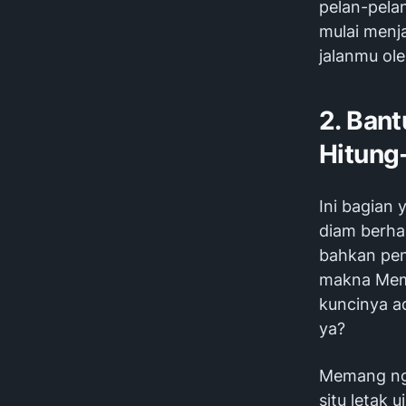
pelan-pela
mulai menj
jalanmu ol
2. Ban
Hitung
Ini bagian 
diam berhar
bahkan pen
makna Memb
kuncinya ad
ya?
Memang ngga
situ letak