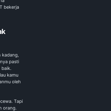
ana
T bekerja
ak
n kadang,
nya pasti
 baik.
alau kamu
lanmu oleh
ecewa. Tapi
n orang.