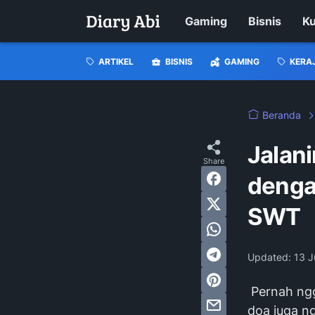
Gaming
Bisnis
Ku
ARTIKEL
BISNIS
GAMING
KERA
Beranda
Jalan
denga
SWT
Updated:
13 J
Pernah ngg
doa juga ng