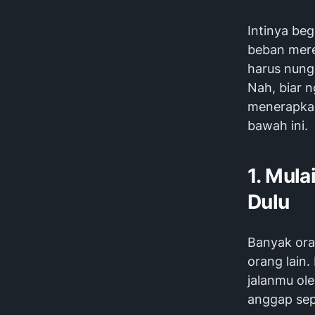
Intinya be
beban merek
harus nungg
Nah, biar n
menerapkan 
bawah ini.
1. Mula
Dulu
Banyak ora
orang lain
jalanmu ole
anggap sep