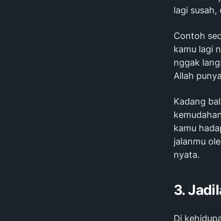
lagi susah, 
Contoh sed
kamu lagi n
nggak lang
Allah punya
Kadang bal
kemudahan r
kamu hadap
jalanmu ole
nyata.
3. Jadi
Di kehidupa