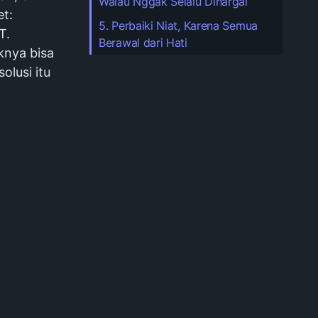
Walau Nggak Selalu Dihargai
t:
5. Perbaiki Niat, Karena Semua
T.
Berawal dari Hati
knya bisa
olusi itu