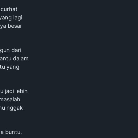
 curhat
yang lagi
nya besar
ngun dari
bantu dalam
ntu yang
u jadi lebih
 masalah
amu nggak
ya buntu,