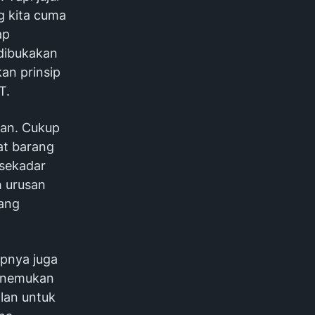
g kita cuma
ap
 dibukakan
an prinsip
T.
wan. Cukup
at barang
 sekadar
 urusan
ang
upnya juga
menemukan
lan untuk