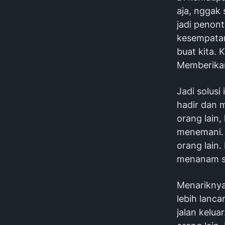
aja, nggak
jadi penont
kesempatan
buat kita. 
Memberikan
Jadi solusi
hadir dan 
orang lain
menemani. 
orang lain
menanam se
Menariknya,
lebih lanc
jalan kelu