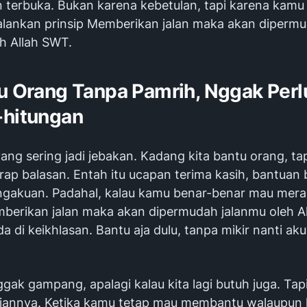
n terbuka. Bukan karena kebetulan, tapi karena kamu
alankan prinsip Memberikan jalan maka akan diperm
eh Allah SWT.
tu Orang Tanpa Pamrih, Nggak Perl
-hitungan
yang sering jadi jebakan. Kadang kita bantu orang, ta
ap balasan. Entah itu ucapan terima kasih, bantuan b
gakuan. Padahal, kalau kamu benar-benar mau mer
erikan jalan maka akan dipermudah jalanmu oleh A
a di keikhlasan. Bantu aja dulu, tanpa mikir nanti ak
k gampang, apalagi kalau kita lagi butuh juga. Tapi 
 ujiannya. Ketika kamu tetap mau membantu walaupun