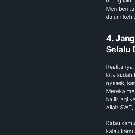
orang lain
Memberikan
dalam kehi
4. Jan
Selalu 
Realitanya
kita sudah 
nyesek, kan
Mereka mer
balik lagi 
Allah SWT, 
Kalau kamu
kalau kamu