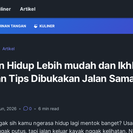
liner
Artikel
JINAN TANGAN
KULINER
Artikel
in Hidup Lebih mudah dan Ikh
n Tips Dibukakan Jalan Sama
un, 2026
•
0
•
6
min read
ak sih kamu ngerasa hidup lagi mentok banget? Usa
gak putus, tapi jalan keluar kayak nggak kelihatan. N