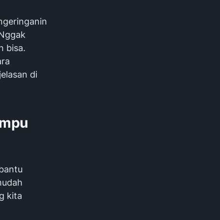
ngeringanin
. Nggak
n bisa.
ara
elasan di
Mampu
 bantu
rmudah
g kita