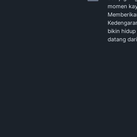
momen kaya
Memberikan
Kedengaran
bikin hidup
datang dar