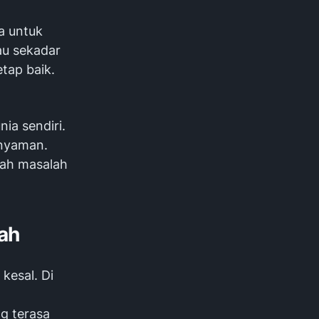
a untuk
au sekadar
tap baik.
ia sendiri.
 nyaman.
lah masalah
ah
kesal. Di
g terasa