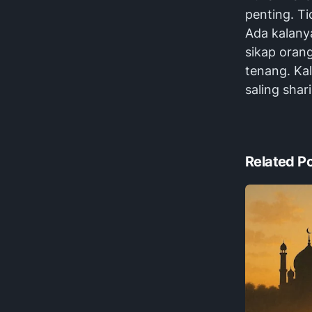
penting. T
Ada kalanya
sikap orang
tenang. Kal
saling shar
Related P