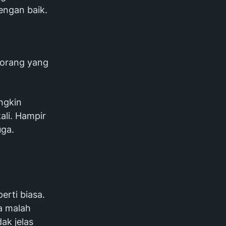
engan baik.
 orang yang
ngkin
kali. Hampir
uga.
erti biasa.
a malah
ak jelas