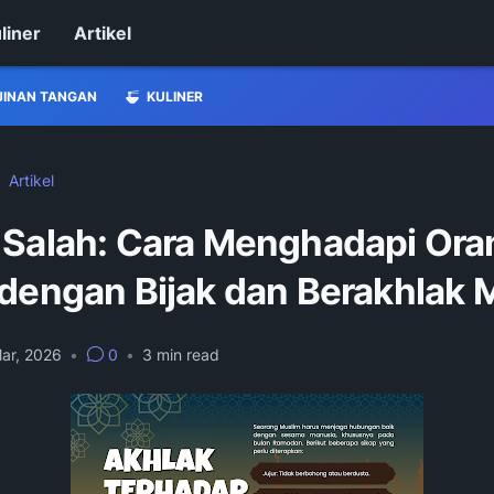
liner
Artikel
JINAN TANGAN
KULINER
Artikel
 Salah: Cara Menghadapi Ora
 dengan Bijak dan Berakhlak 
ar, 2026
•
0
•
3
min read