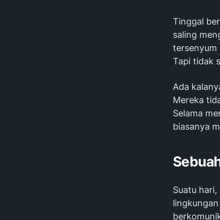
Tinggal be
saling meng
tersenyum 
Tapi tidak
Ada kalanya
Mereka tid
Selama mer
biasanya m
Sebuah
Suatu hari
lingkungan 
berkomunik