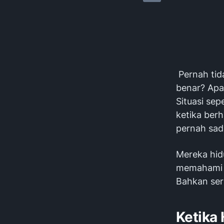
Pernah tid
benar? Apa 
Situasi sep
ketika ber
pernah sada
Mereka hid
memahami or
Bahkan seri
Ketika