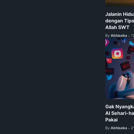
Jalanin Hid
dengan Tips
Allah SWT
By
Abhiseka
1
•
Gak Nyangka
AI Sehari-h
Pakai
By
Abhiseka
2
•