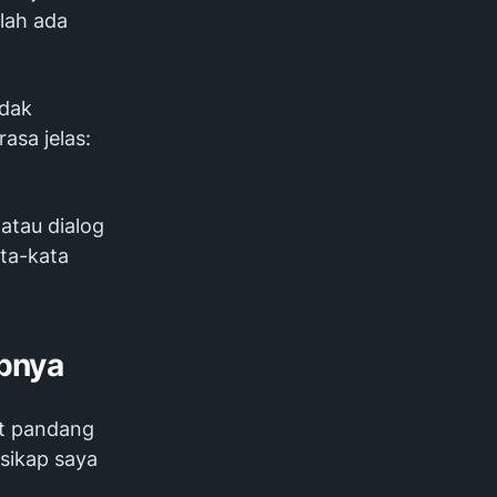
lah ada
idak
asa jelas:
atau dialog
ta-kata
apnya
ut pandang
 sikap saya