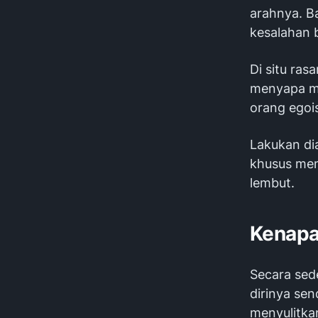
arahnya. B
kesalahan 
Di situ ras
menyapa mal
orang egois
Lakukan di
khusus men
lembut.
Kenapa
Secara sed
dirinya sen
menyulitkan