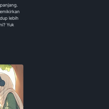
 panjang.
memikirkan
dup lebih
ni? Yuk