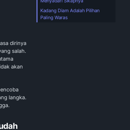
Menyadari Sikapnya
Kadang Diam Adalah Pilihan
Paling Waras
asa dirinya
yang salah.
rutama
tidak akan
 mencoba
ang langka.
gga.
Mudah