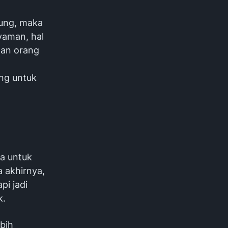
gung, maka
nyaman, hal
gan orang
ng untuk
a untuk
 akhirnya,
pi jadi
k.
ebih