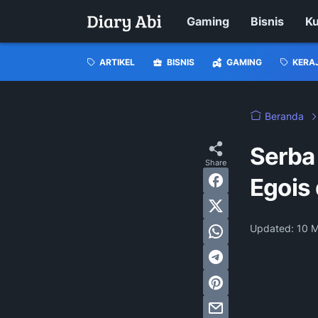
Gaming
Bisnis
Ku
ARTIKEL
BISNIS
GAMING
KERA
Beranda
Serba
Egois
Updated:
10 M