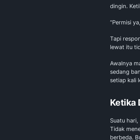
dingin. Ke
“Permisi ya,
Tapi respo
lewat itu ti
Awalnya ma
sedang bany
setiap kali
Ketika
Suatu hari,
Tidak mene
berbeda. Bu