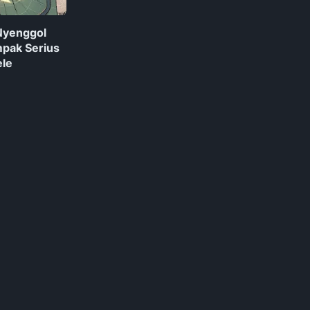
Nyenggol
mpak Serius
ele